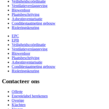
Veiligheidscoördinatie
Ventilatieverslaggeving
Blowerdoor
Plaatsbeschrijving
Asbestinventarisatie
Conditiestaatmeting gebouw
Rioleringskeuring
EPC
EPB
Veiligheidscoördinatie
Ventilatieverslaggeving
Blowerdoor
Plaatsbeschrijving
Asbestinventarisatie
Conditiestaatmeting gebouw
Rioleringskeuring
Contacteer ons
Offerte
Energielabel berekenen
Overige
Klachten