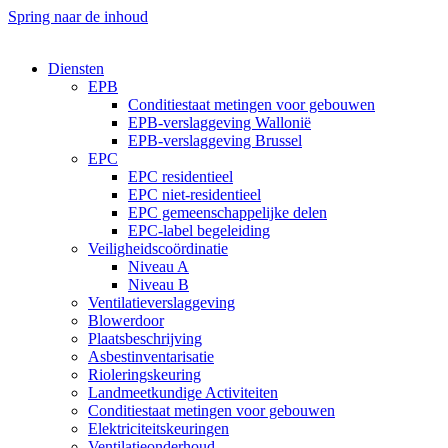
Spring naar de inhoud
Diensten
EPB
Conditiestaat metingen voor gebouwen​
EPB-verslaggeving Wallonië
EPB-verslaggeving Brussel
EPC
EPC residentieel
EPC niet-residentieel
EPC gemeenschappelijke delen
EPC-label begeleiding
Veiligheidscoördinatie
Niveau A
Niveau B
Ventilatieverslaggeving
Blowerdoor
Plaatsbeschrijving
Asbestinventarisatie
Rioleringskeuring
Landmeetkundige Activiteiten
Conditiestaat metingen voor gebouwen​
Elektriciteitskeuringen
Ventilatieonderhoud