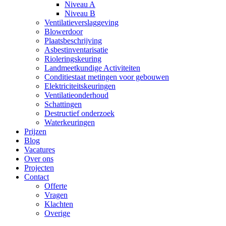
Niveau A
Niveau B
Ventilatieverslaggeving
Blowerdoor
Plaatsbeschrijving
Asbestinventarisatie
Rioleringskeuring
Landmeetkundige Activiteiten
Conditiestaat metingen voor gebouwen​
Elektriciteitskeuringen
Ventilatieonderhoud
Schattingen
Destructief onderzoek
Waterkeuringen
Prijzen
Blog
Vacatures
Over ons
Projecten
Contact
Offerte
Vragen
Klachten
Overige